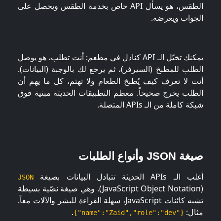
الطقس، هو يسأل API خاص بخدمة الطقس ويحصل على
الجواب ويعرضه.
يمكنك تخيّل الـ API كنادل في مطعم: أنت تطلب، هو يوصل
الطلب للمطبخ (السيرفر)، ثم يرجع لك بالوجبة (البيانات).
أنت لا تعرف كيف يُطبخ الطعام ولا تهتم، كل ما يهم أن
الطلب يخرج صحيحاً. معظم التطبيقات الحديثة مبنية فوق
شبكة كاملة من الـ APIs المتصلة.
صيغة JSON وأنواع الطلبات
أغلب الـ APIs الحديثة تتبادل البيانات بصيغة
JSON
(JavaScript Object Notation). وهي صيغة نصّية بسيطة
تشبه كائنات JavaScript، سهلة القراءة للبشر والآلات معاً.
مثال:
.
{"name":"Zaid","role":"dev"}