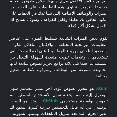
الترميز ، فمن الأفضل تنزيل وتثبيت محرر نصوص مصمم
خصيصًا للترميز. تحتوي هذه التطبيقات على العديد من
الميزات والوظائف الإضافية التي تساعدك في الحفاظ على
الكود الخاص بك نظيفًا وقابل للقراءة ، وسوف يسمح لك
بالعمل بشكل أكثر كفاءة.
تقوم بعض الميزات الشائعة بتسليط الضوء على عناصر
التعليمات البرمجية المختلفة ، والإكمال التلقائي للكود ،
والتحقق التلقائي من بناء الجملة بناءً على لغة البرمجة التي
تستخدمها ، وعلامات تبويب متعددة لسهولة التبديل بين
المستندات. فيما يلي ثلاثة برامج تحرير نصوص شائعة لديها
مجموعة متنوعة من الوظائف ومتوفرة لأنظمة تشغيل
مختلفة:
Atom
هو محرر نصوص قوي آخر يتميز بتصميم سهل
الوصول إليه ، مما يجعله سهل الاستخدام للمبتدئين. تم
تطويره بواسطة مستخدمي
GitHub
، وهذا هو السبب
الرئيسي في أنه قابل للتخصيص بدرجة كبيرة. يسمح لك
مدير الحزم المدمجة بتنزيل الملحقات وتثبيتها بسهولة ،