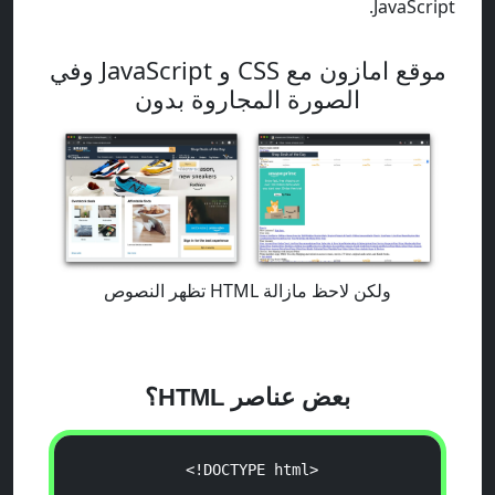
JavaScript.
موقع امازون مع CSS و JavaScript وفي
الصورة المجاروة بدون
ولكن لاحظ مازالة HTML تظهر النصوص
بعض عناصر HTML؟
   <!DOCTYPE html>  
