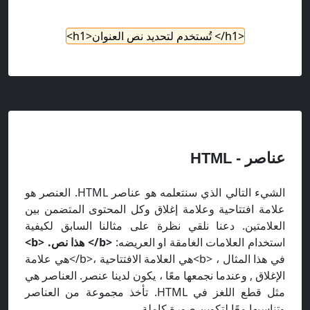
<h1/> تُستخدم لتحديد نص العنوان<h1>
عناصر - HTML
الشيء التالي الذي سنتعلمه هو عناصر HTML. العنصر هو
علامة افتتاحية وعلامة إغلاق وكل المحتوى المتضمن بين
العلامتين. دعنا نلقي نظرة على مثالنا السابق لكيفية
استخدام العلامات الغامقة او العريضه:
<b/> هذا نص. <b>
في هذا المثال ، <b>هي العلامة الافتتاحية ،<b/>هي علامة
الإغلاق , وعندما نجمعها معًا ، يكون لدينا عنصر. العناصر هي
مثل قطع اللغز في HTML. تأخذ مجموعة من العناصر
وتناسبها معًا لتكوين صورة كاملة.