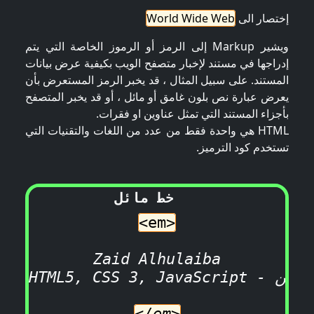
إختصار الى
World Wide Web
ويشير Markup إلى الرمز أو الرموز الخاصة التي يتم
إدراجها في مستند لإخبار متصفح الويب بكيفية عرض بيانات
المستند. على سبيل المثال ، قد يخبر الرمز المستعرض بأن
يعرض عبارة نص بلون غامق أو مائل ، أو قد يخبر المتصفح
بأجزاء المستند التي تمثل عناوين او فقرات.
HTML هي واحدة فقط من عدد من اللغات والتقنيات التي
تستخدم كود الترميز.
لئام طخ   
<
em
>
 Zaid Alhulaiba 

H - ﻦﻴﺋﺪﺘﺒﻤﻠﻟ ﺖﺒﻳﺮﻜﺳ ﺎﻓﺎﺟ ﺔﻐﻟ ةرود
<
/em
>