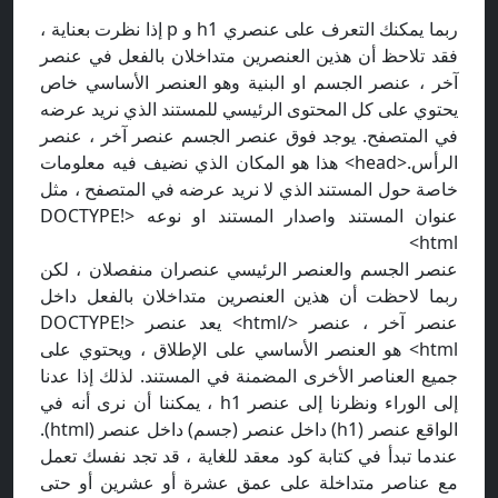
ربما يمكنك التعرف على عنصري h1 و p إذا نظرت بعناية ،
فقد تلاحظ أن هذين العنصرين متداخلان بالفعل في عنصر
آخر ، عنصر الجسم او البنية وهو العنصر الأساسي خاص
يحتوي على كل المحتوى الرئيسي للمستند الذي نريد عرضه
في المتصفح. يوجد فوق عنصر الجسم عنصر آخر ، عنصر
الرأس.<head> هذا هو المكان الذي نضيف فيه معلومات
خاصة حول المستند الذي لا نريد عرضه في المتصفح ، مثل
عنوان المستند واصدار المستند او نوعه <!DOCTYPE
html>
عنصر الجسم والعنصر الرئيسي عنصران منفصلان ، لكن
ربما لاحظت أن هذين العنصرين متداخلان بالفعل داخل
عنصر آخر ، عنصر </html> يعد عنصر <!DOCTYPE
html> هو العنصر الأساسي على الإطلاق ، ويحتوي على
جميع العناصر الأخرى المضمنة في المستند. لذلك إذا عدنا
إلى الوراء ونظرنا إلى عنصر h1 ، يمكننا أن نرى أنه في
الواقع عنصر (h1) داخل عنصر (جسم) داخل عنصر (html).
عندما تبدأ في كتابة كود معقد للغاية ، قد تجد نفسك تعمل
مع عناصر متداخلة على عمق عشرة أو عشرين أو حتى