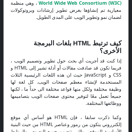
World Wide Web Consortium (W3C)
، وهي منظمة
معيارية تم إنشاؤها بغرض تطوير إرشادات وبروتوكولات
لضمان نمو وتطوير الويب على المدى الطويل.
كيف ترتبط HTML بلغات البرمجة
الأخرى؟
إذا كنت قد أجريت أي بحث حول تطوير وتصميم الويب ،
فربما تكون قد صادفت مقالات أو أدلة تشير إلى HTML و
CSS و JavaScript حيث ان هذه اللغات الرئيسية الثلاث
المستخدمة لإنشاء معظم صفحات الويب. كل لغة لها
وظيفة مختلفة ولكل منها قواعد مختلفة الى حداً ما ، لكنها
جميعاً تعمل معًا لتوفير محتوى صفحات الويب بتصاميمها
ووظائفها المختلفة.
وكما ذكرت سابقا ، فإن HTML هو أساس أي موقع
إلكترروني يتكون من رموز وعناصر HTML من حيث البنية
الأساسية للموقع ، والتي تتضمن جميع النصوص والروابط