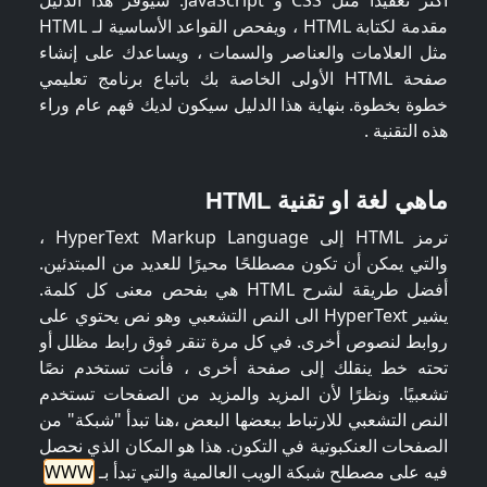
أكثر تعقيدًا مثل CSS و JavaScript. سيوفر هذا الدليل
مقدمة لكتابة HTML ، ويفحص القواعد الأساسية لـ HTML
مثل العلامات والعناصر والسمات ، ويساعدك على إنشاء
صفحة HTML الأولى الخاصة بك باتباع برنامج تعليمي
خطوة بخطوة. بنهاية هذا الدليل سيكون لديك فهم عام وراء
هذه التقنية .
ماهي لغة او تقنية HTML
ترمز HTML إلى HyperText Markup Language ،
والتي يمكن أن تكون مصطلحًا محيرًا للعديد من المبتدئين.
أفضل طريقة لشرح HTML هي بفحص معنى كل كلمة.
يشير HyperText الى النص التشعبي وهو نص يحتوي على
روابط لنصوص أخرى. في كل مرة تنقر فوق رابط مظلل أو
تحته خط ينقلك إلى صفحة أخرى ، فأنت تستخدم نصًا
تشعبيًا. ونظرًا لأن المزيد والمزيد من الصفحات تستخدم
النص التشعبي للارتباط ببعضها البعض ،هنا تبدأ "شبكة" من
الصفحات العنكبوتية في التكون. هذا هو المكان الذي نحصل
فيه على مصطلح شبكة الويب العالمية والتي تبدأ بـ
WWW