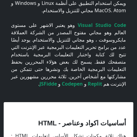
ويمكن استخدام التطبيق على أنظمة Linux و Windows و
MacOS. Atom مجاني للتنزيل والاستخدام.
Visual Studio Code
وهو يعتبر الاشهر على مستوى
العالم وهو مجاني مفتوح المصدر من الشركة العملاقة
مايكروسوفت ، وهو مجاني للتنزيل والاستخدام. يوجد أيضًا
عدد من برامج تحرير التعليمات البرمجية عبر الإنترنت التي
تتيح لك كتابة واختبار التعليمات البرمجية باستخدام
متصفحك فقط. يسمح لك بعض هؤلاء المحررين بحفظ
التعليمات البرمجية الخاصة بك ونشرها حتى تتمكن من
مشاركتها مع أشخاص آخرين. ثلاثة محررين مشهورين عبر
الإنترنت هم
Replit
و
Codepen
و
JSFidde
.
أساسيات اكواد وعناصر - HTML
هناك ثلاثة مكونات تشكل الأساس لتعليمات HTML :