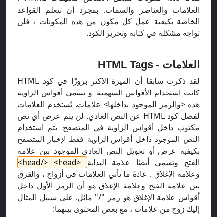
العلامات والعناصر والسمات. بمجرد أن تتعلم القواعد
الخاصة بكيفية عمل كل مكون من هذه المكونات ، فلن
تواجه مشكلة في كتابة وتحرير الكود.
العلامات - HTML Tags
لقد ذكرت سابقا أن الميزة الأكثر بروزًا في كود HTML
كانت استخدام الأقواس السهمية او تسمى أقواس الزاوية
هذه <والرمز الموجود بداخلها> علامات. تُستخدم العلامات
لفصل كود HTML عن النص العادي. لن يتم عرض أي نص
مكتوب داخل أقواس الزاوية في المتصفح. يتم استخدام
النص الموجود داخل أقواس الزاوية فقط لإخبار المتصفح
بكيفية عرض أو تحويل النص العادي الموجود بين علامة
الفتح وتسمى أيضًا علامة البداية
<head/> <head>
وعلامة الإغلاق . عادةً ما تأتي العلامات في أزواج ، والفرق
بين علامة الفتح وعلامة الإغلاق هو أن الرمز الأول داخل
أقواس علامة الإغلاق هو رمز "/" مائل. على سبيل المثال
إليك زوج من علامات ، مع بعض المحتوى بينهما: