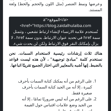
وعرضها ونمط العنصر (مثل اللون والحجم والخط) ولغة
المستند.
<a/>الموقع<"a
href="https://blog.zaidalhulaiba.com>
تُستخدم علامة الارتساء لإنشاء ارتباط تشعبي ، وتتمثل
سمة href في تحديد عنوان الارتباط. بدون سمة href ، لا
يزال بإمكانك النقر فوق الارتباط ولكن لن يحدث شيء.
هناك ثلاث إرشادات رئيسية لاستخدام السمات. نحن
نستخدم كلمة "مبادئ توجيهية" ، لأن هذه ليست قواعد
بالضبط. إنها أشبه بالمعايير التي اختار الجميع تقريبًا اتباعها.
على الرغم من أنه يمكنك كتابة السمات بأحرف
كبيرة ، إلا أنه من الجيد كتابة السمات بأحرف
صغيرة فقط.
على الرغم من أنه ليس ضروريًا تمامًا ، إلا أنه
من الجيد وضع علامات اقتباس حول القيمة
لتسهيل التعرف عليها.