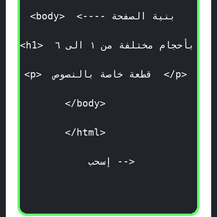
 بنية الصفحة
<body>  <---- 
ان بأحجام مختلفة من ١ الى ٦ 
<h1> 
 </p> 

 قطعة خاصة بالنصوص 
<p> 
</body>        

</html>        

 إسحب -->
