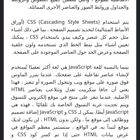
والجداول وروابط الصور والعناصر الأخرى المماثلة.
يتم استخدام CSS (Cascading Style Sheets) (أوراق
الأنماط المتتالية) لتحديد تصميم الصفحة ، بما في ذلك أشياء
مثل حجم كل عنصر وكيف يبدو. باستخدام CSS ، يمكنك
تعيين أشياء مثل نمط الخط الذي تستخدمه ولون خلفية
الصفحة وعرض الحد حول العناصر الموجودة على الصفحة.
بينما بالنسبة للغة JavaScript هي لغة أكثر تعقيدًا تُستخدم
لإنشاء عناصر تفاعلية على صفحتك. عندما تمرر الماوس
فوق صورة على موقع ويب وتتحول الصورة أو تتغير ، فهذا
يعني أن جافا سكريبت تعدل وتتلاعب بعناصر HTML
الأصلية. عندما تنقر على منتج في موقع إلكتروني للتسوق
ويتم تحديث عربة التسوق الخاصة بك تلقائيًا ، فهذه هي
JavaScript أيضًا. يمكن لـ CSS و JavaScript إضافة تصميم
ووظائف إلى موقع ما ، ولكن بدون HTML ، لن يكون لديك
موقع لتبدأ به. في الواقع ، ستستمر معظم المواقع في
عرض بيانات HTML حتى إذا تم كسر كود CSS و