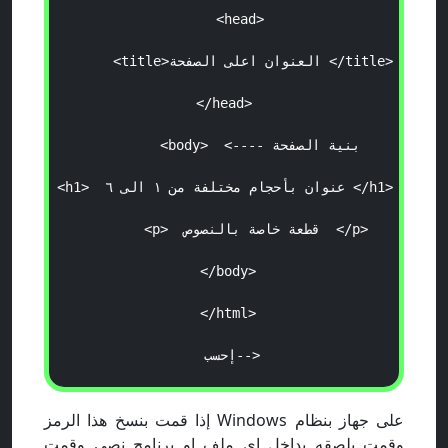
      <head>  

 </title> 

العنوان اعلى الصفحة
        <title>
 </head> 

 بنية الصفحة
           <body>  <---- 
</h1> 

 عنوان بأحجام مختلفة من ١ الى ٦ 
 <h1> 
 </p> 

 قطعة خاصة بالنصوص 
         <p> 
         </body>        

         </html>        

  بسحإ-->

على جهاز بنظام Windows إذا قمت بنسخ هذا الرمز
وقمت بلصقه بداخل اي ملف او برنامج نصي وقمت