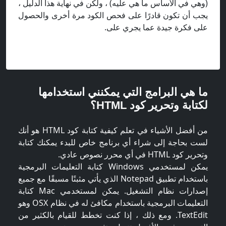
(وهي في الأساس ما هي عليه) ، ولكن في نهاية هذا الدليل ،
يجب أن تكون قادرًا على فحص الكود مرة أخرى والحصول
على فكرة جيدة عما يجري على.
ما هي البرامج التي يمكنني استخدامها
لكتابة وتحرير كود HTML؟
من أفضل الأشياء في تعلم كيفية كتابة كود HTML هو أنك
لست بحاجة إلى شراء أي برنامج خاص للبدء يمكنك كتابة
وتحرير كود HTML في أي محرر نصوص عادي.
يمكن لمستخدمي Windows كتابة التعليمات البرمجية
باستخدام تطبيق Notepad الذي يأتي مثبتًا مسبقًا مع جميع
إصدارات نظام التشغيل. يمكن لمستخدمي Mac كتابة
التعليمات البرمجية باستخدام مكافئ له في نظام OSX وهو
TextEdit. ومع ذلك ، إذا كنت تخطط للقيام بالكثير من